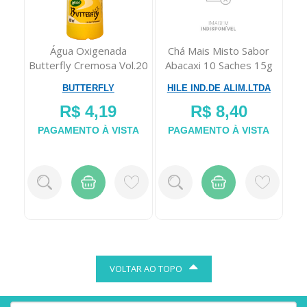
Chá Mais Misto Sabor
Esmalte Anita Milagre da
l.20
Abacaxi 10 Saches 15g
Anita
HILE IND.DE ALIM.LTDA
LA VITTA
R$ 8,40
R$ 10,98
TA
PAGAMENTO À VISTA
PAGAMENTO À VISTA
VOLTAR AO TOPO