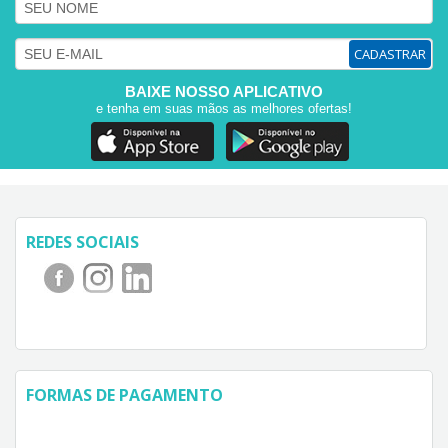
CADASTRAR
BAIXE NOSSO APLICATIVO
e tenha em suas mãos as melhores ofertas!
REDES SOCIAIS
FORMAS DE PAGAMENTO