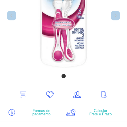
Deixe
Minha
Indique
Ver
seu
lista
ao
mais
Comentário
de
amigo
informações
desejos
Formas de
Calcular
pagamento
Frete e Prazo