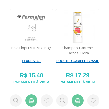
40gr
Shampoo Pantene
Escova de Dente Oral-B
F
Cachos Hidra
5 Acoes Com Carvao
Co
Vitaminados 175Ml
Advanced Maci...
PROCTER GAMBLE BRASIL
PROCTER GAMBLE BRASIL
S
R$ 17,29
R$ 29,50
TA
PAGAMENTO À VISTA
PAGAMENTO À VISTA
P