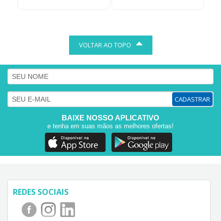
VOLTAR AO TOPO
CADASTRAR
BAIXE NOSSO APLICATIVO
e tenha em suas mãos as melhores ofertas!
REDES SOCIAIS