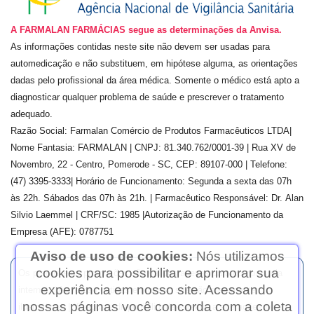
A FARMALAN FARMÁCIAS segue as determinações da Anvisa.
As informações contidas neste site não devem ser usadas para
automedicação e não substituem, em hipótese alguma, as orientações
dadas pelo profissional da área médica. Somente o médico está apto a
diagnosticar qualquer problema de saúde e prescrever o tratamento
adequado.
Razão Social:
Farmalan Comércio de Produtos Farmacêuticos LTDA
|
Nome Fantasia: FARMALAN | CNPJ:
81.340.762/0001-39
| Rua
XV de
Novembro, 22 - Centro, Pomerode - SC, CEP: 89107-000
| Telefone:
(
47) 3395-3333
| Horário de Funcionamento: Segunda a sexta das 07h
às 22h. Sábados das 07h às 21h. | Farmacêutico Responsável: Dr.
Alan
Silvio Laemmel
| CRF/SC:
1985
|Autorização de Funcionamento da
Empresa (AFE):
0787751
Aviso de uso de cookies:
Nós utilizamos
cookies para possibilitar e aprimorar sua
Os preços e as promoções são válidos apenas para compras via
experiência em nosso site. Acessando
internet. | As fotos contidas em nosso site são meramente
nossas páginas você concorda com a coleta
ilustrativas. | *Preços e disponibilidade sujeitos a alterações no