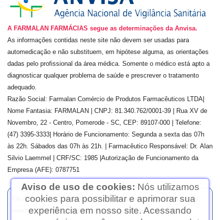
A FARMALAN FARMÁCIAS segue as determinações da Anvisa.
As informações contidas neste site não devem ser usadas para
automedicação e não substituem, em hipótese alguma, as orientações
dadas pelo profissional da área médica. Somente o médico está apto a
diagnosticar qualquer problema de saúde e prescrever o tratamento
adequado.
Razão Social:
Farmalan Comércio de Produtos Farmacêuticos LTDA
|
Nome Fantasia: FARMALAN | CNPJ:
81.340.762/0001-39
| Rua
XV de
Novembro, 22 - Centro, Pomerode - SC, CEP: 89107-000
| Telefone:
(
47) 3395-3333
| Horário de Funcionamento: Segunda a sexta das 07h
às 22h. Sábados das 07h às 21h. | Farmacêutico Responsável: Dr.
Alan
Silvio Laemmel
| CRF/SC:
1985
|Autorização de Funcionamento da
Empresa (AFE):
0787751
Aviso de uso de cookies:
Nós utilizamos
cookies para possibilitar e aprimorar sua
Os preços e as promoções são válidos apenas para compras via
experiência em nosso site. Acessando
internet. | As fotos contidas em nosso site são meramente