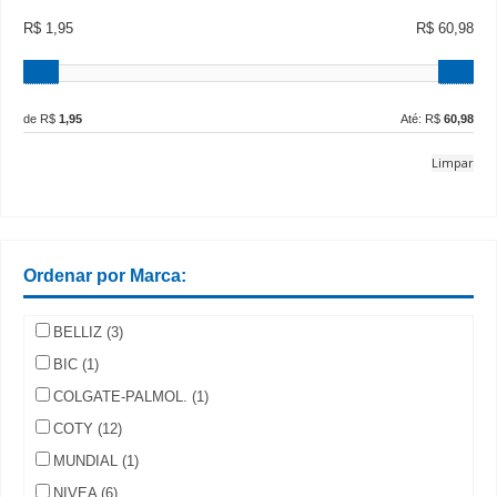
R$ 1,95
R$ 60,98
de R$
1,95
Até: R$
60,98
Limpar
Ordenar por Marca:
BELLIZ (3)
BIC (1)
COLGATE-PALMOL. (1)
COTY (12)
MUNDIAL (1)
NIVEA (6)