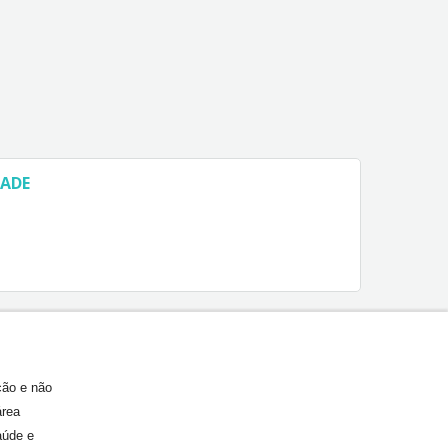
DADE
ção e não
área
aúde e