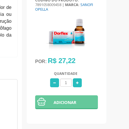
CÓDIGO DO PRODUTO:
7891058009458
|
MARCA:
SANOFI
dor de
OPELLA
ia ou
trução
ôfago
olo da
R$ 27,22
POR:
QUANTIDADE
ADICIONAR