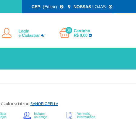
CEP:
(Editar)
NOSSAS
LOJAS
00
Carrinho
Login
e
Cadastrar
R$ 0,00
 /
Laboratório:
SANOFI OPELLA
lista
Indique
Ver mais
sejos
ao amigo
informações