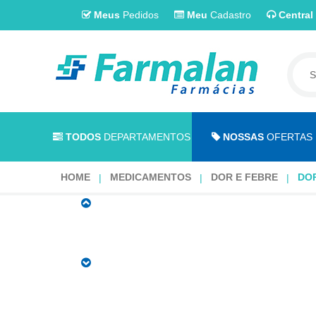
Meus
Pedidos
Meu
Cadastro
Central
TODOS
DEPARTAMENTOS
NOSSAS
OFERTAS
HOME
MEDICAMENTOS
DOR E FEBRE
DO
Dorflex
Gotas
20ml
CÓDIGO
DO
PRODUTO: