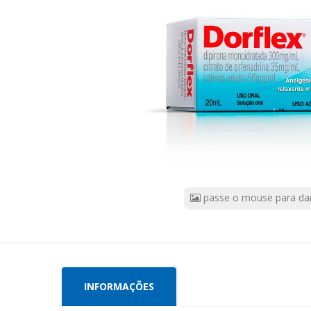
7891058009458
|
Marca:
SANOFI
OPELLA
passe o mouse para da
INFORMAÇÕES