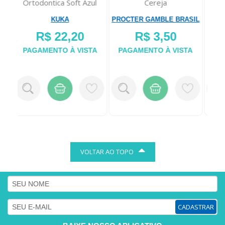
ul
Cereja
Com Indicador De Troca
de
40 Unida...
PROCTER GAMBLE BRASIL
KIMBERLY-CLARK KENKO
PRO
R$ 3,50
R$ 17,98
TA
PAGAMENTO À VISTA
PAGAMENTO À VISTA
P
VOLTAR AO TOPO
CADASTRAR