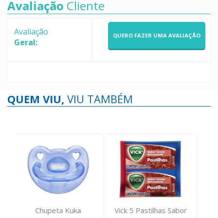
Avaliação
Cliente
Avaliação
QUERO FAZER UMA AVALIAÇÃO
Geral:
QUEM VIU,
VIU TAMBÉM
Vick 5 Pastilhas Sabor
Protetor Diário Intimus
A