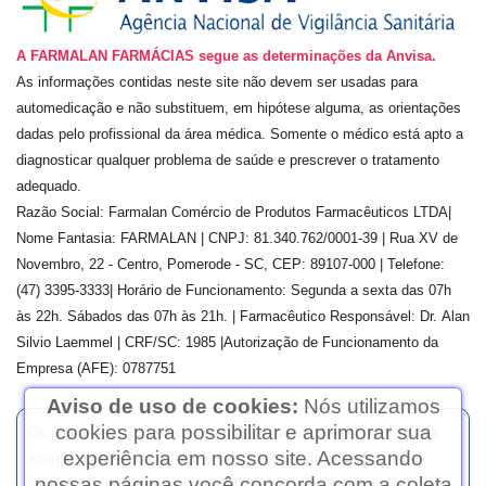
A FARMALAN FARMÁCIAS segue as determinações da Anvisa.
As informações contidas neste site não devem ser usadas para
automedicação e não substituem, em hipótese alguma, as orientações
dadas pelo profissional da área médica. Somente o médico está apto a
diagnosticar qualquer problema de saúde e prescrever o tratamento
adequado.
Razão Social:
Farmalan Comércio de Produtos Farmacêuticos LTDA
|
Nome Fantasia: FARMALAN | CNPJ:
81.340.762/0001-39
| Rua
XV de
Novembro, 22 - Centro, Pomerode - SC, CEP: 89107-000
| Telefone:
(
47) 3395-3333
| Horário de Funcionamento: Segunda a sexta das 07h
às 22h. Sábados das 07h às 21h. | Farmacêutico Responsável: Dr.
Alan
Silvio Laemmel
| CRF/SC:
1985
|Autorização de Funcionamento da
Empresa (AFE):
0787751
Aviso de uso de cookies:
Nós utilizamos
cookies para possibilitar e aprimorar sua
Os preços e as promoções são válidos apenas para compras via
experiência em nosso site. Acessando
internet. | As fotos contidas em nosso site são meramente
nossas páginas você concorda com a coleta
ilustrativas. | *Preços e disponibilidade sujeitos a alterações no