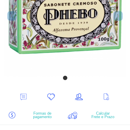
Deixe
Minha
Indique
Ver
seu
lista
ao
mais
Comentário
de
amigo
informações
desejos
Formas de
Calcular
pagamento
Frete e Prazo