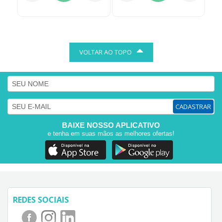
VOLTAR AO TOPO
CADASTRAR
BAIXE NOSSO APLICATIVO
e tenha em suas mãos as melhores ofertas!
REDES SOCIAIS