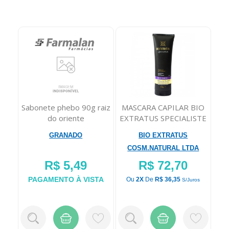
Sabonete phebo 90g raiz
MASCARA CAPILAR BIO
D
do oriente
EXTRATUS SPECIALISTE
Fo
MATIZANTE VIOL...
GRANADO
BIO EXTRATUS
COSM.NATURAL LTDA
R$ 5,49
R$ 72,70
PAGAMENTO À VISTA
P
Ou
2X
De
R$ 36,35
S/juros